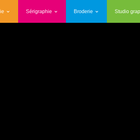
ie
Sérigraphie
Broderie
Studio gra